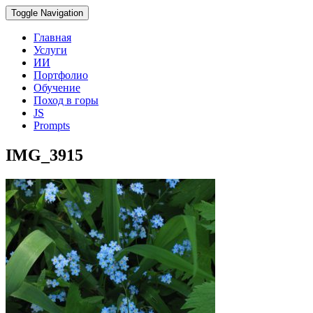
Toggle Navigation
Главная
Услуги
ИИ
Портфолио
Обучение
Поход в горы
JS
Prompts
IMG_3915