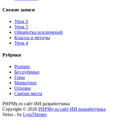
Свежие записи
Урок 6
Урок 5
Обработка исключений
Классы и методы
Урок 4
Рубрики
Prompts
Без рубрики
Горы
Маркетинг
Основы
Святые места
PHPMy.ru сайт ИИ разработчика
Copyright © 2026
PHPMy.ru сайт ИИ разработчика
Sirius - by
LyraThemes