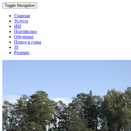
Toggle Navigation
Главная
Услуги
ИИ
Портфолио
Обучение
Поход в горы
JS
Prompts